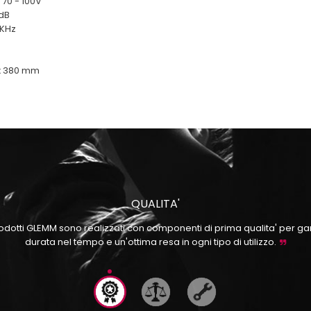
70 - 100V
dB
 KHz
 x 380 mm
QUALITA'
prodotti GLEMM sono realizzati con componenti di prima qualita' per ga
durata nel tempo e un'ottima resa in ogni tipo di utilizzo.