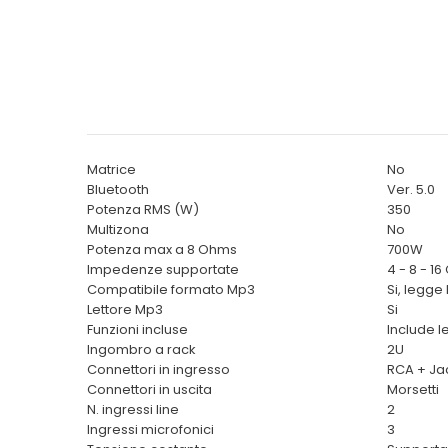
Matrice
No
Bluetooth
Ver. 5.0
Potenza RMS (W)
350
Multizona
No
Potenza max a 8 Ohms
700W
Impedenze supportate
4 - 8 - 1
Compatibile formato Mp3
Si, legge
Lettore Mp3
Si
Funzioni incluse
Include l
Ingombro a rack
2U
Connettori in ingresso
RCA + Ja
Connettori in uscita
Morsetti
N. ingressi line
2
Ingressi microfonici
3