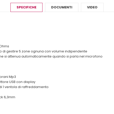
SPECIFICHE
DOCUMENTI
VIDEO
6 Ohms
do di gestire 5 zone ognuna con volume indipendente
lume si attenua automaticamente quando si parla nel microfono
 brani Mp3
ettore USB con display
i 1 ventola di raffreddamento
ck 6,3mm