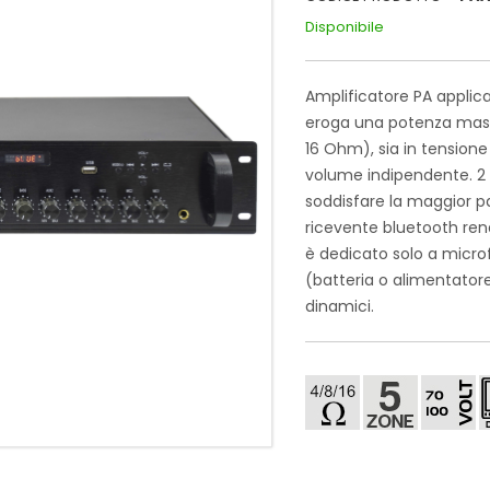
Disponibile
Amplificatore PA applica
eroga una potenza massi
16 Ohm), sia in tension
volume indipendente. 2 in
soddisfare la maggior p
ricevente bluetooth rend
è dedicato solo a micr
(batteria o alimentator
dinamici.