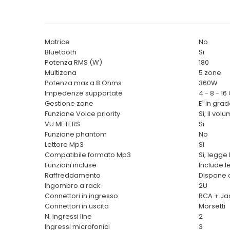
Matrice
No
Bluetooth
Si
Potenza RMS (W)
180
Multizona
5 zone
Potenza max a 8 Ohms
360W
Impedenze supportate
4 - 8 - 1
Gestione zone
E' in gra
Funzione Voice priority
Si, il vo
VU METERS
Si
Funzione phantom
No
Lettore Mp3
Si
Compatibile formato Mp3
Si, legge
Funzioni incluse
Include l
Raffreddamento
Dispone d
Ingombro a rack
2U
Connettori in ingresso
RCA + Ja
Connettori in uscita
Morsetti
N. ingressi line
2
Ingressi microfonici
3